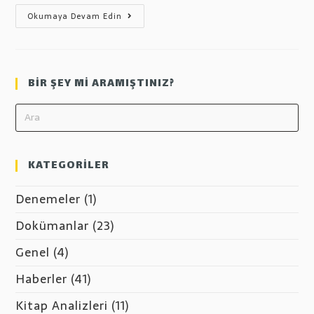
Dengi
Okumaya Devam Edin
Dengine
Evlilik
Seminerleri
“Evlilikte
Zor
Eş
BİR ŞEY Mİ ARAMIŞTINIZ?
Tipleri”
KATEGORİLER
Denemeler
(1)
Dokümanlar
(23)
Genel
(4)
Haberler
(41)
Kitap Analizleri
(11)