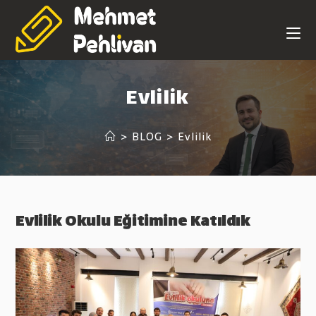
Skip
to
content
Evlilik
>
BLOG
>
Evlilik
Evlilik Okulu Eğitimine Katıldık