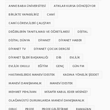
ANNE BABA ÜNIVERSITESI
ATIKLAR KURSA DÖNÜŞÜYOR
BIRLIKTE YAPABILIRIZ
CAMI
CAMI GÖREVLILERI ÇALIŞTAYI
DEĞERLERIN TANITILMASI VE ÖĞRETILMESI
DIJITAL
DIJITAL DÜNYA
DIYANET
DIYANET HABER
DIYANET TV
DIYANET ÇOCUK DERGISI
DIYANET İŞLERI BAŞKANLIĞI
DİB
EVLILIK
EVLILIK OKULU
EĞITIM
GENÇ
GÜN FM
HASTANELERDE MANEVI DESTEK
KADINA YÖNELIK ŞIDDET
MANEVI DANIŞMANLIK
MANEVI DESTEK
MEHMET PEHLİVAN
MISAFIR KABUL EDER MISINIZ?
OLAĞANÜSTÜ DURUMLARDA MANEVI DANIŞMANLIK
ORUÇ
PROJE
PROJE GELIŞTIRME
RAMAZAN