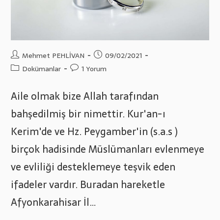
Post
Post
Mehmet PEHLİVAN
09/02/2021
author:
published:
Post
Post
Dokümanlar
1 Yorum
category:
comments:
Aile olmak bize Allah tarafından
bahşedilmiş bir nimettir. Kur'an-ı
Kerim'de ve Hz. Peygamber'in (s.a.s )
birçok hadisinde Müslümanları evlenmeye
ve evliliği desteklemeye teşvik eden
ifadeler vardır. Buradan hareketle
Afyonkarahisar İl…