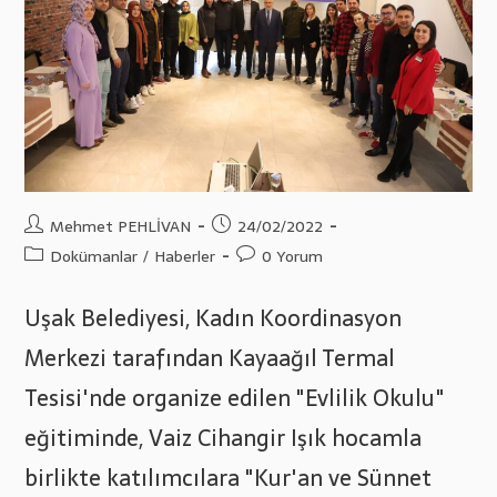
Post
Post
Mehmet PEHLİVAN
24/02/2022
author:
published:
Post
Post
Dokümanlar
/
Haberler
0 Yorum
category:
comments:
Uşak Belediyesi, Kadın Koordinasyon
Merkezi tarafından Kayaağıl Termal
Tesisi'nde organize edilen "Evlilik Okulu"
eğitiminde, Vaiz Cihangir Işık hocamla
birlikte katılımcılara "Kur'an ve Sünnet