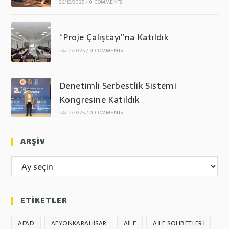
26/12/2025
/
0 COMMENTS
“Proje Çalıştayı”na Katıldık
24/12/2025
/
0 COMMENTS
Denetimli Serbestlik Sistemi
Kongresine Katıldık
24/12/2025
/
0 COMMENTS
ARŞİV
ARŞİV
ETİKETLER
AFAD
AFYONKARAHİSAR
AILE
AILE SOHBETLERI