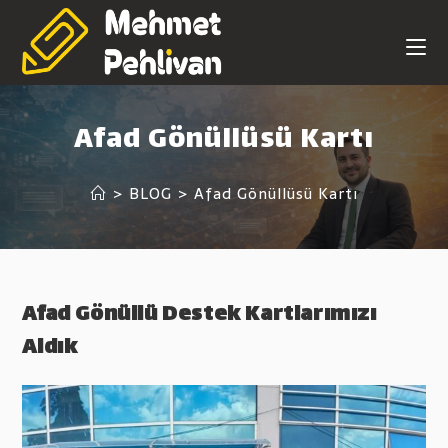
Skip
to
content
Afad Gönüllüsü Kartı
>
BLOG
>
Afad Gönüllüsü Kartı
Afad Gönüllü Destek Kartlarımızı
Aldık