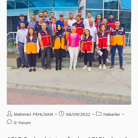
Post
Post
Post
Mehmet PEHLİVAN
06/09/2022
Haberler
author:
published:
category:
Post
0 Yorum
comments: