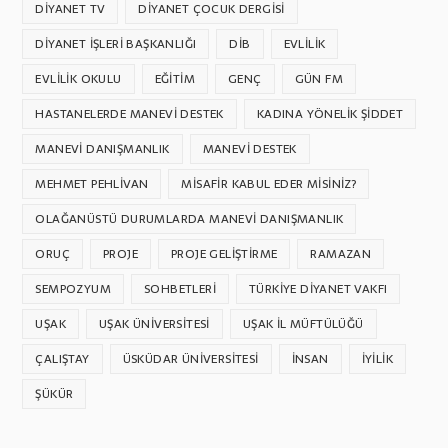
DIYANET TV
DIYANET ÇOCUK DERGISI
DIYANET İŞLERI BAŞKANLIĞI
DİB
EVLILIK
EVLILIK OKULU
EĞITIM
GENÇ
GÜN FM
HASTANELERDE MANEVI DESTEK
KADINA YÖNELIK ŞIDDET
MANEVI DANIŞMANLIK
MANEVI DESTEK
MEHMET PEHLİVAN
MISAFIR KABUL EDER MISINIZ?
OLAĞANÜSTÜ DURUMLARDA MANEVI DANIŞMANLIK
ORUÇ
PROJE
PROJE GELIŞTIRME
RAMAZAN
SEMPOZYUM
SOHBETLERI
TÜRKIYE DIYANET VAKFI
UŞAK
UŞAK ÜNIVERSITESI
UŞAK İL MÜFTÜLÜĞÜ
ÇALIŞTAY
ÜSKÜDAR ÜNIVERSITESI
İNSAN
İYILIK
ŞÜKÜR