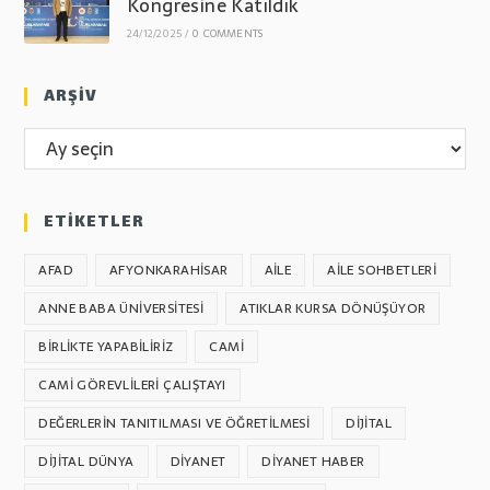
Kongresine Katıldık
24/12/2025
/
0 COMMENTS
ARŞİV
ARŞİV
ETİKETLER
AFAD
AFYONKARAHİSAR
AILE
AILE SOHBETLERI
ANNE BABA ÜNIVERSITESI
ATIKLAR KURSA DÖNÜŞÜYOR
BIRLIKTE YAPABILIRIZ
CAMI
CAMI GÖREVLILERI ÇALIŞTAYI
DEĞERLERIN TANITILMASI VE ÖĞRETILMESI
DIJITAL
DIJITAL DÜNYA
DIYANET
DIYANET HABER