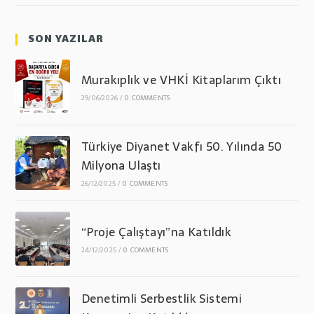
SON YAZILAR
Murakıplık ve VHKİ Kitaplarım Çıktı
29/06/2026
/
0 COMMENTS
Türkiye Diyanet Vakfı 50. Yılında 50
Milyona Ulaştı
26/12/2025
/
0 COMMENTS
“Proje Çalıştayı”na Katıldık
24/12/2025
/
0 COMMENTS
Denetimli Serbestlik Sistemi