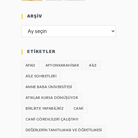
ARŞİV
ARŞİV
ETİKETLER
AFAD
AFYONKARAHİSAR
AILE
AILE SOHBETLERI
ANNE BABA ÜNIVERSITESI
ATIKLAR KURSA DÖNÜŞÜYOR
BIRLIKTE YAPABILIRIZ
CAMI
CAMI GÖREVLILERI ÇALIŞTAYI
DEĞERLERIN TANITILMASI VE ÖĞRETILMESI