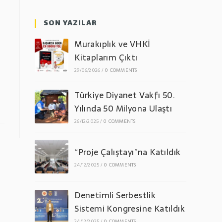
SON YAZILAR
Murakıplık ve VHKİ
Kitaplarım Çıktı
29/06/2026
/
0 COMMENTS
Türkiye Diyanet Vakfı 50.
Yılında 50 Milyona Ulaştı
26/12/2025
/
0 COMMENTS
“Proje Çalıştayı”na Katıldık
24/12/2025
/
0 COMMENTS
Denetimli Serbestlik
Sistemi Kongresine Katıldık
24/12/2025
/
0 COMMENTS