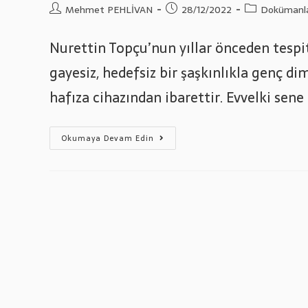
Post
Post
Post
Mehmet PEHLİVAN
28/12/2022
Dokümanl
author:
published:
category:
Nurettin Topçu’nun yıllar önceden tespit
gayesiz, hedefsiz bir şaşkınlıkla genç di
hafıza cihazından ibarettir. Evvelki sene
3.
Okumaya Devam Edin
Türk
Eğitim
Kongresine
Katıldık