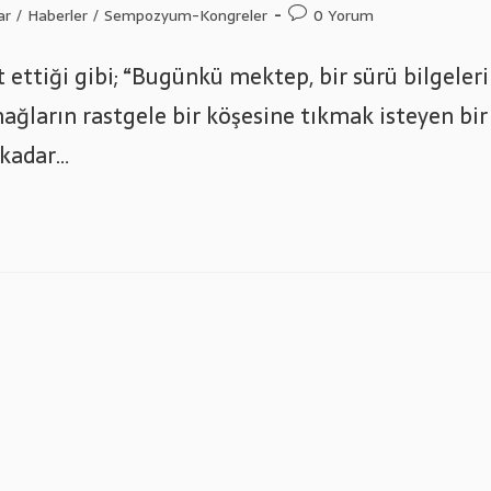
Post
ar
/
Haberler
/
Sempozyum-Kongreler
0 Yorum
comments:
 ettiği gibi; “Bugünkü mektep, bir sürü bilgeleri
mağların rastgele bir köşesine tıkmak isteyen bir
 kadar…