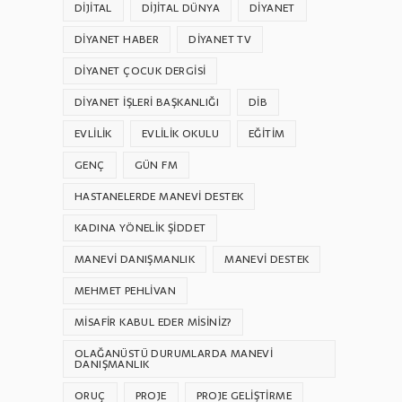
DIJITAL
DIJITAL DÜNYA
DIYANET
DIYANET HABER
DIYANET TV
DIYANET ÇOCUK DERGISI
DIYANET İŞLERI BAŞKANLIĞI
DİB
EVLILIK
EVLILIK OKULU
EĞITIM
GENÇ
GÜN FM
HASTANELERDE MANEVI DESTEK
KADINA YÖNELIK ŞIDDET
MANEVI DANIŞMANLIK
MANEVI DESTEK
MEHMET PEHLİVAN
MISAFIR KABUL EDER MISINIZ?
OLAĞANÜSTÜ DURUMLARDA MANEVI
DANIŞMANLIK
ORUÇ
PROJE
PROJE GELIŞTIRME