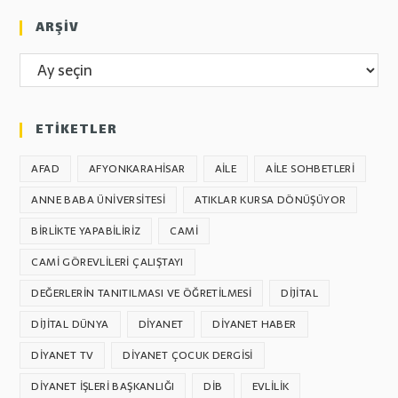
ARŞİV
ARŞİV
ETİKETLER
AFAD
AFYONKARAHİSAR
AILE
AILE SOHBETLERI
ANNE BABA ÜNIVERSITESI
ATIKLAR KURSA DÖNÜŞÜYOR
BIRLIKTE YAPABILIRIZ
CAMI
CAMI GÖREVLILERI ÇALIŞTAYI
DEĞERLERIN TANITILMASI VE ÖĞRETILMESI
DIJITAL
DIJITAL DÜNYA
DIYANET
DIYANET HABER
DIYANET TV
DIYANET ÇOCUK DERGISI
DIYANET İŞLERI BAŞKANLIĞI
DİB
EVLILIK