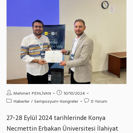
Post
Post
Mehmet PEHLİVAN
10/10/2024
author:
published:
Post
Post
Haberler
/
Sempozyum-Kongreler
0 Yorum
category:
comments:
27-28 Eylül 2024 tarihlerinde Konya
Necmettin Erbakan Üniversitesi İlahiyat