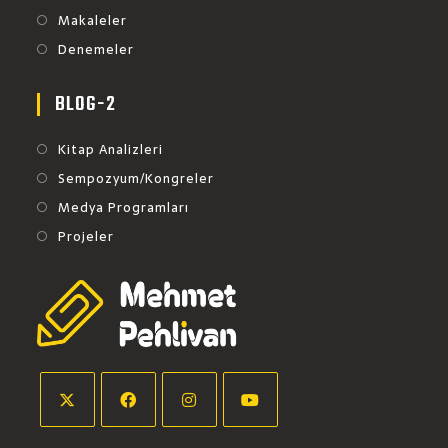
Makaleler
Denemeler
BLOG-2
Kitap Analizleri
Sempozyum/Kongreler
Medya Programları
Projeler
Opens
Opens
Opens
Opens