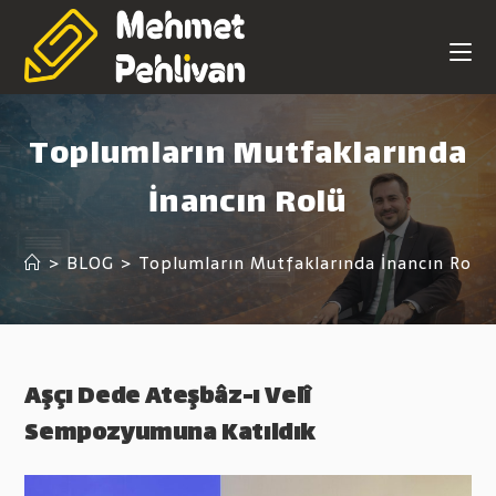
Skip
to
content
Toplumların Mutfaklarında
İnancın Rolü
>
BLOG
>
Toplumların Mutfaklarında İnancın Rolü
Aşçı Dede Ateşbâz-ı Velî
Sempozyumuna Katıldık