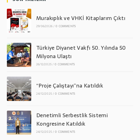
Murakıplık ve VHKİ Kitaplarım Çıktı
29/06/2026
/
0 COMMENTS
Türkiye Diyanet Vakfı 50. Yılında 50
Milyona Ulaştı
26/12/2025
/
0 COMMENTS
“Proje Çalıştayı”na Katıldık
24/12/2025
/
0 COMMENTS
Denetimli Serbestlik Sistemi
Kongresine Katıldık
24/12/2025
/
0 COMMENTS