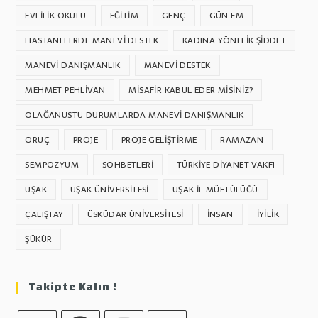
EVLILIK OKULU
EĞITIM
GENÇ
GÜN FM
HASTANELERDE MANEVI DESTEK
KADINA YÖNELIK ŞIDDET
MANEVI DANIŞMANLIK
MANEVI DESTEK
MEHMET PEHLİVAN
MISAFIR KABUL EDER MISINIZ?
OLAĞANÜSTÜ DURUMLARDA MANEVI DANIŞMANLIK
ORUÇ
PROJE
PROJE GELIŞTIRME
RAMAZAN
SEMPOZYUM
SOHBETLERI
TÜRKIYE DIYANET VAKFI
UŞAK
UŞAK ÜNIVERSITESI
UŞAK İL MÜFTÜLÜĞÜ
ÇALIŞTAY
ÜSKÜDAR ÜNIVERSITESI
İNSAN
İYILIK
ŞÜKÜR
Takipte Kalın !