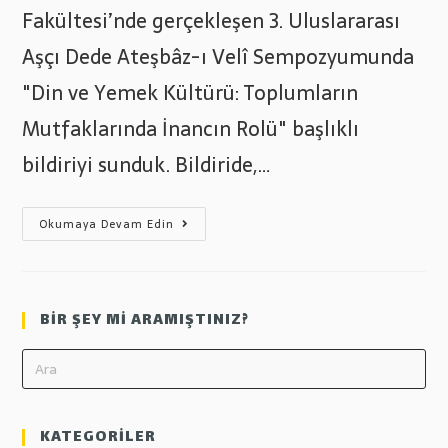
Fakültesi’nde gerçekleşen 3. Uluslararası
Aşçı Dede Ateşbâz-ı Velî Sempozyumunda
"Din ve Yemek Kültürü: Toplumların
Mutfaklarında İnancın Rolü" başlıklı
bildiriyi sunduk. Bildiride,…
Aşçı
Okumaya Devam Edin
Dede
Ateşbâz-
I
Velî
Sempozyumuna
Katıldık
BİR ŞEY Mİ ARAMIŞTINIZ?
KATEGORİLER